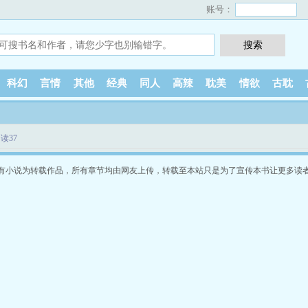
账号：
科幻
言情
其他
经典
同人
高辣
耽美
情欲
古耽
读37
有小说为转载作品，所有章节均由网友上传，转载至本站只是为了宣传本书让更多读