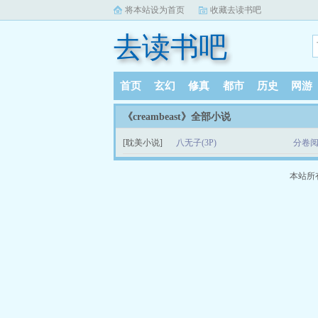
将本站设为首页
收藏去读书吧
去读书吧
首页
玄幻
修真
都市
历史
网游
《creambeast》全部小说
[耽美小说]
八无子(3P)
分卷阅
本站所