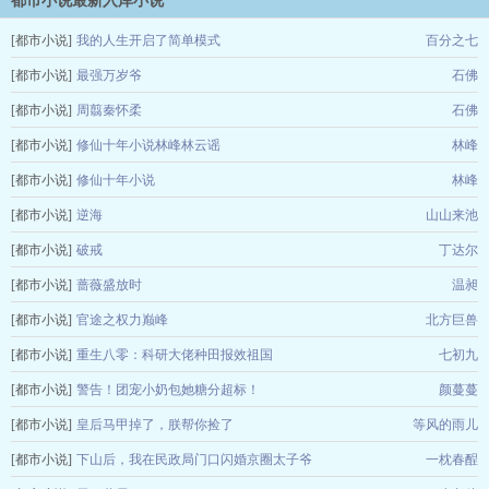
都市小说最新入库小说
[都市小说]
我的人生开启了简单模式
百分之七
[都市小说]
最强万岁爷
石佛
[都市小说]
周翦秦怀柔
石佛
[都市小说]
修仙十年小说林峰林云谣
林峰
[都市小说]
修仙十年小说
林峰
[都市小说]
逆海
山山来池
[都市小说]
破戒
丁达尔
[都市小说]
蔷薇盛放时
温昶
[都市小说]
官途之权力巅峰
北方巨兽
[都市小说]
重生八零：科研大佬种田报效祖国
七初九
[都市小说]
警告！团宠小奶包她糖分超标！
颜蔓蔓
[都市小说]
皇后马甲掉了，朕帮你捡了
等风的雨儿
[都市小说]
下山后，我在民政局门口闪婚京圈太子爷
一枕春酲