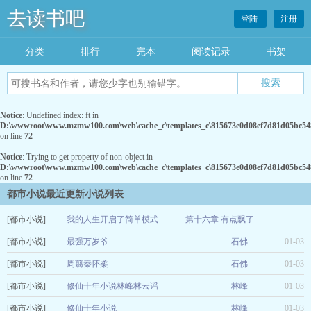
去读书吧
登陆
注册
分类
排行
完本
阅读记录
书架
Notice
: Undefined index: ft in
D:\wwwroot\www.mzmw100.com\web\cache_c\templates_c\815673e0d08ef7d81d05bc5482
on line
72
Notice
: Trying to get property of non-object in
D:\wwwroot\www.mzmw100.com\web\cache_c\templates_c\815673e0d08ef7d81d05bc5482
on line
72
都市小说最近更新小说列表
[都市小说]
我的人生开启了简单模式
第十六章 有点飘了
[都市小说]
百分之七
最强万岁爷
石佛
01-03
01-03
[都市小说]
周翦秦怀柔
石佛
01-03
[都市小说]
修仙十年小说林峰林云谣
林峰
01-03
[都市小说]
修仙十年小说
林峰
01-03