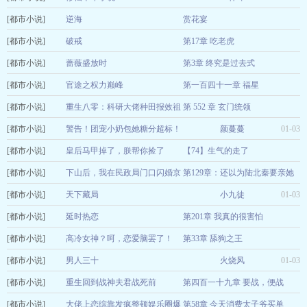
[都市小说]
逆海
赏花宴
[都市小说]
山山来池
破戒
第17章 吃老虎
01-03
[都市小说]
丁达尔
蔷薇盛放时
第3章 终究是过去式
01-03
[都市小说]
温昶
官途之权力巅峰
第一百四十一章 福星
01-03
[都市小说]
北方巨兽
重生八零：科研大佬种田报效祖
第 552 章 玄门统领
01-03
[都市小说]
国
警告！团宠小奶包她糖分超标！
七初九
颜蔓蔓
01-03
01-03
[都市小说]
皇后马甲掉了，朕帮你捡了
【74】生气的走了
[都市小说]
等风的雨儿
下山后，我在民政局门口闪婚京
第129章：还以为陆北秦要亲她
01-03
[都市小说]
圈太子爷
天下藏局
一枕春酲
小九徒
01-03
01-03
[都市小说]
延时热恋
第201章 我真的很害怕
[都市小说]
陆方之
高冷女神？呵，恋爱脑罢了！
第33章 舔狗之王
01-03
[都市小说]
橘猫不开车
男人三十
火烧风
01-03
01-03
[都市小说]
重生回到战神夫君战死前
第四百一十九章 要战，便战
[都市小说]
红妆为君画
大佬上恋综靠发疯整顿娱乐圈爆
第58章 今天消费太子爷买单
01-03