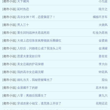
[都市小说]
天下藏局
小九徒
[都市小说]
延时热恋
陆方之
[都市小说]
高冷女神？呵，恋爱脑罢了！
橘猫不开车
[都市小说]
男人三十
火烧风
[都市小说]
重生回到战神夫君战死前
红妆为君画
[都市小说]
大佬上恋综靠发疯整顿娱乐圈爆红
金婆娘
[都市小说]
入职后，闪婚老公成了我顶头上司
金满罐
[都市小说]
恩爱夫妻宠娃日常
姜笙笙
[都市小说]
美女总裁的护花保镖
李大白
[都市小说]
我的高冷女总裁沈耀
钟若风
[都市小说]
婚礼当天，我秘密被曝光了
茄仙
[都市小说]
金屋藏不了的娇
若木有余
[都市小说]
八零：离婚后我重生了
箫九六
[都市小说]
穿成农家小福宝，逃荒路上开挂了
花期迟迟