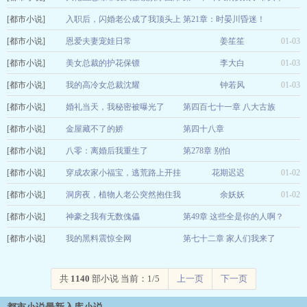
[都市小说]
红
入职后，闪婚老公成了我顶头上
第21章：时晏川昏迷！
金婆娘
01-03
[都市小说]
司
恩爱夫妻宠娃日常
金满罐
姜笙笙
01-03
01-03
[都市小说]
美女总裁的护花保镖
李大白
01-03
[都市小说]
我的高冷女总裁沈耀
钟若风
01-03
[都市小说]
婚礼当天，我秘密被曝光了
第四百七十一章 八大古族
[都市小说]
茄仙
金屋藏不了的娇
第四十八章
01-03
[都市小说]
若木有余
八零：离婚后我重生了
第278章 别怕
01-03
[都市小说]
箫九六
穿成农家小福宝，逃荒路上开挂
花期迟迟
01-03
01-02
[都市小说]
了
洞房夜，植物人老公突然抱住我
余妖妖
01-02
[都市小说]
冷如初
神豪之我有无数傀儡
第49章 这些全是你的人啊？
[都市小说]
沙发一号
我的黑料震惊全网
第七十二章 家人们我来了
01-01
精品马甲
01-01
共
1140
部小说 当前：1/5
上一页
下一页