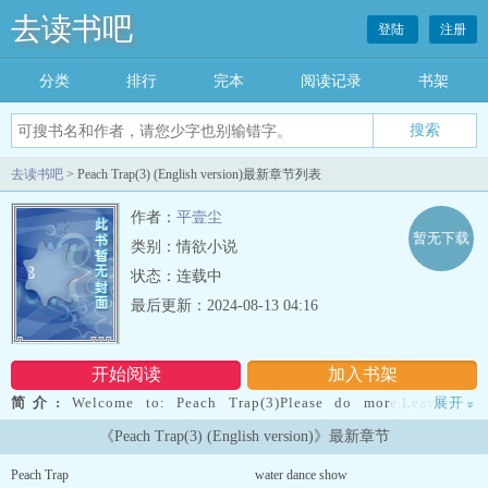
去读书吧
登陆
注册
分类
排行
完本
阅读记录
书架
去读书吧
> Peach Trap(3) (English version)最新章节列表
作者：
平壹尘
暂无下载
类别：情欲小说
状态：连载中
最后更新：2024-08-13 04:16
开始阅读
加入书架
简介:
Welcome to: Peach Trap(3)Please do more.Leaving a
展开
»
message.Add bookcase collection.Thank you for your
《Peach Trap(3) (English version)》最新章节
support.Translator: Google...
Peach Trap
water dance show