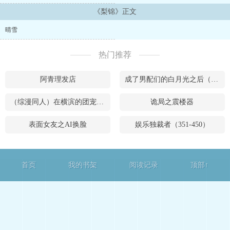
《梨锦》正文
晴雪
热门推荐
阿青理发店
成了男配们的白月光之后（穿书）
（综漫同人）在横滨的团宠生涯
诡局之震楼器
表面女友之AI换脸
娱乐独裁者（351-450）
首页
我的书架
阅读记录
顶部↑