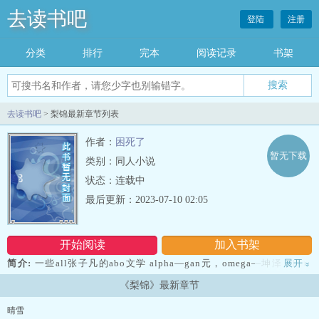
去读书吧
登陆
注册
分类
排行
完本
阅读记录
书架
去读书吧
> 梨锦最新章节列表
作者：
困死了
暂无下载
类别：同人小说
状态：连载中
最后更新：2023-07-10 02:05
开始阅读
加入书架
简介:
一些all张子凡的abo文学 alpha—gan元，omega—坤泽，beta
展开
»
—中庸。 发情期—chao期， 木炭味gan元李星云→梨子味坤
《梨锦》最新章节
泽张子凡←花香味gan元陆林轩（林轩是女a！）...
晴雪