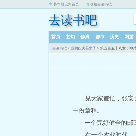
将本站设为首页
收藏去读书吧
去读书吧
首页
玄幻
修真
都市
历史
网游
去读书吧
>
我的姐夫是太子
> 第五百五十八章：神
见大家都忙，张安世
一份章程。
一个完好健全的邮政
在一个农业时代，人