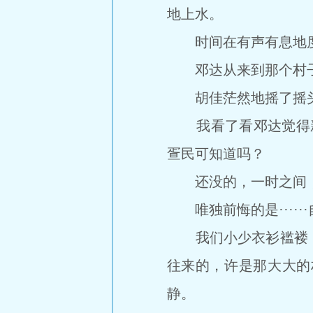
地上水。
时间在有声有息地度
邓达从来到那个村子
胡佳茫然地摇了摇
我看了看邓达觉得新奇
疍民可知道吗？
还没的，一时之间，
唯独前悔的是·····
我们小少衣衫褴褛，
往来的，许是那大大的
静。