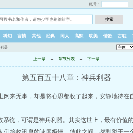
账号：
科幻
言情
其他
经典
同人
高辣
耽美
情欲
古耽
兵利器
上一章
←
章节列表
→
下一章
第五百五十八章：神兵利器
闲来无事，却是将心思都收了起来，安静地待在自
系统，可谓是神兵利器。其实这世上，最有价值的
们接收讯息的速度极慢，彼此之间，都割裂于一个