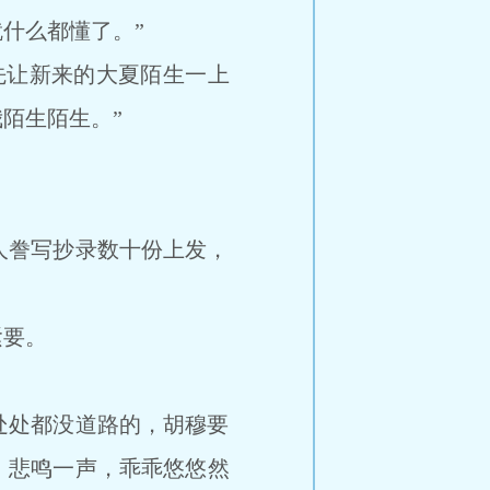
什么都懂了。”
先让新来的大夏陌生一上
陌生陌生。”
誊写抄录数十份上发，
紧要。
处都没道路的，胡穆要
，悲鸣一声，乖乖悠悠然