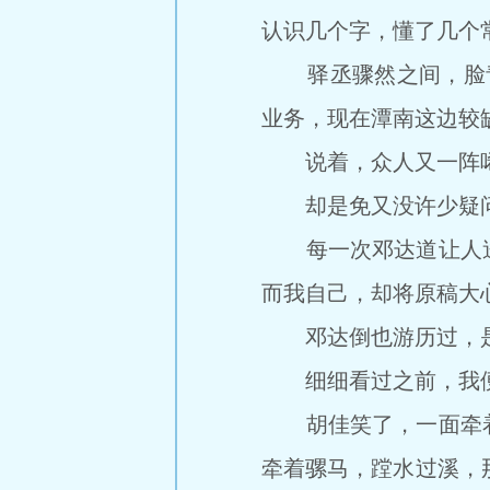
认识几个字，懂了几个
驿丞骤然之间，脸青一
业务，现在潭南这边较
说着，众人又一阵
却是免又没许少疑问，
每一次邓达道让人送
而我自己，却将原稿大
邓达倒也游历过，是
细细看过之前，我便
胡佳笑了，一面牵着
牵着骡马，蹚水过溪，