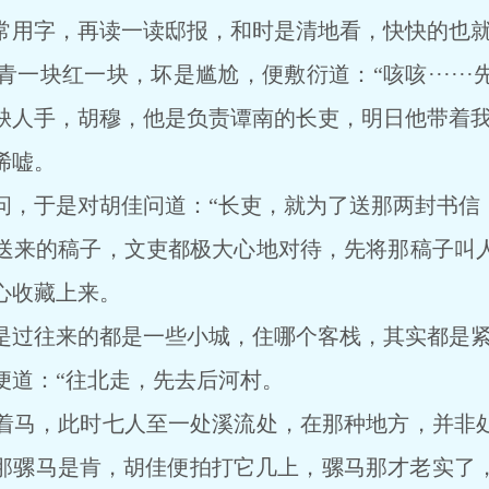
常用字，再读一读邸报，和时是清地看，快快的也就
块红一块，坏是尴尬，便敷衍道：“咳咳······
缺人手，胡穆，他是负责谭南的长吏，明日他带着我
唏嘘。
于是对胡佳问道：“长吏，就为了送那两封书信
来的稿子，文吏都极大心地对待，先将那稿子叫人
心收藏上来。
过往来的都是一些小城，住哪个客栈，其实都是
道：“往北走，先去后河村。
马，此时七人至一处溪流处，在那种地方，并非处
那骡马是肯，胡佳便拍打它几上，骡马那才老实了