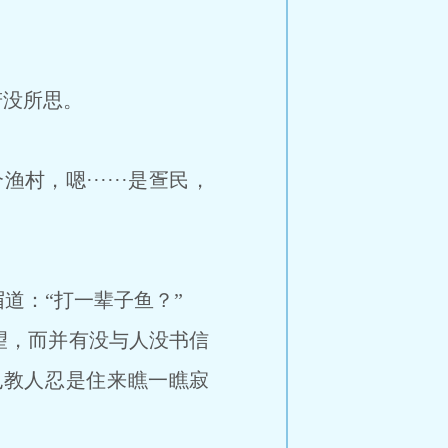
没所思。
嗯······是疍民，
道：“打一辈子鱼？”
，而并有没与人没书信
也教人忍是住来瞧一瞧寂