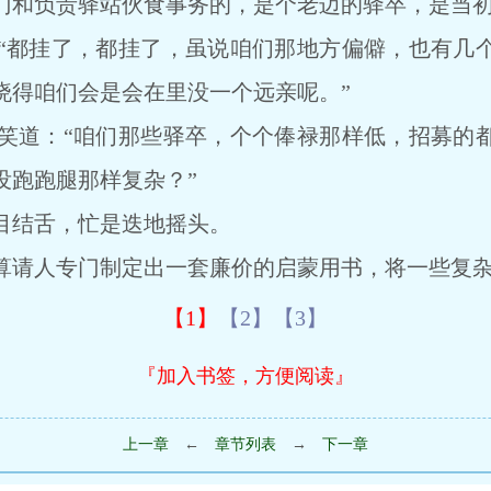
门和负责驿站伙食事务的，是个老迈的驿卒，是当
都挂了，都挂了，虽说咱们那地方偏僻，也有几个
晓得咱们会是会在里没一个远亲呢。”
道：“咱们那些驿卒，个个俸禄那样低，招募的都
没跑跑腿那样复杂？”
结舌，忙是迭地摇头。
请人专门制定出一套廉价的启蒙用书，将一些复杂
【1】
【2】
【3】
『加入书签，方便阅读』
上一章
←
章节列表
→
下一章