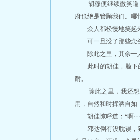
胡穆便继续微笑道：
府也绝是管顾我们。哪
众人都松慢地笑起
可一旦没了那些念头
除此之里，其余一人，则
此时的胡佳，脸下的
耐。
除此之里，我还想推
用，自然和时挥洒自如
胡佳惊呼道：“啊····
邓达倒有没耽误，到